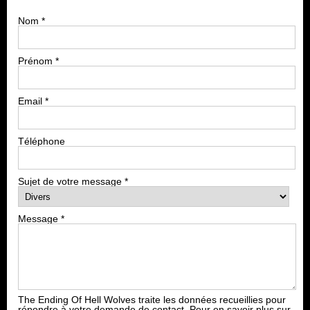
Nom
*
Prénom
*
Email
*
Téléphone
Sujet de votre message
*
Message
*
The Ending Of Hell Wolves traite les données recueillies pour
répondre à votre demande de contact. Pour en savoir plus sur